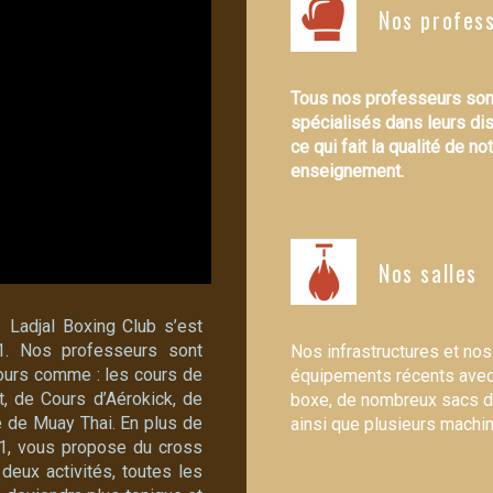
Nos profes
Tous nos professeurs son
spécialisés dans leurs dis
ce qui fait la qualité de no
enseignement.
Nos salles
1
Ladjal Boxing Club s’est
. Nos professeurs sont
Nos infrastructures et nos
cours comme : les cours de
équipements récents avec
, de Cours d’Aérokick, de
boxe, de nombreux sacs d
e de Muay Thai. En plus de
ainsi que plusieurs machi
 91, vous propose du cross
deux activités, toutes les