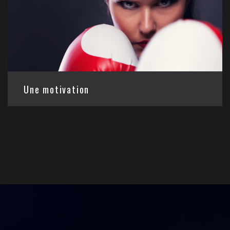
Une motivation
Notre club de boxe basé dans le 91 met à votre
disposition des professeurs qui veilleront à votre
motivation
et à votre envie de participer à chaque
cours.
Je réserve mon essai gratuit