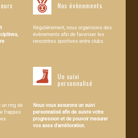
seurs
Nos évènements
t
Régulièrement, nous organisons des
ciplines,
évènements afin de favoriser les
tre
rencontres sportives entre clubs.
Un suivi
personnalisé
 un ring de
Nous vous assurons un suivi
e frappes
personnalisé afin de suivre votre
nes.
progression et de pouvoir mesurer
vos axes d’amélioration.