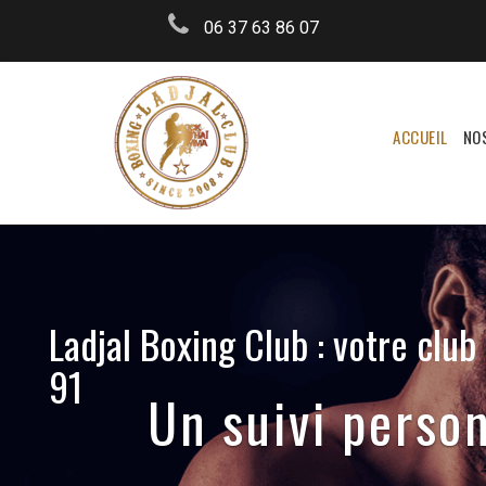
06 37 63 86 07
ACCUEIL
NO
Ladjal Boxing Club : votre club
91
Plusieurs disci
un seul Clu