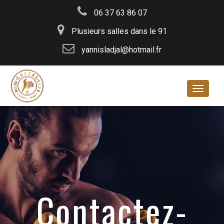
06 37 63 86 07
Plusieurs salles dans le 91
yannisladjal@hotmail.fr
Navigat
Contactez-