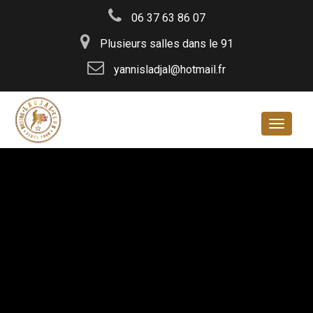
06 37 63 86 07
Plusieurs salles dans le 91
yannisladjal@hotmail.fr
Navigat